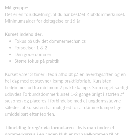
Målgruppe:
Det er en forudsætning, at du har bestået Klubdommerkurset.
Minimumsalder for deltagelse er 16 år
Kurset indeholder:
Fokus på udvidet dommermechanics
Forseelser 1 & 2
Den gode dommer
Større fokus på praktik
Kurset varer 3 timer i teori afholdt på en hverdagsaften og en
hel dag med et stævne/ kamp praktikforløb. Kursisten
bedømmes ud fra minimum 2 praktikkampe. Som noget særligt
udbydes Forbundsdommerkurset 1-2 gange årligt i starten af
sæsonen og placeres i forbindelse med et ungdomsstævne
således, at kursisten har mulighed for at dømme kampe lige
umiddelbart efter teorien.
Tilmelding foregår via formularen - hvis man finder et
dommerkursus i en anden klub er man velkommen til at