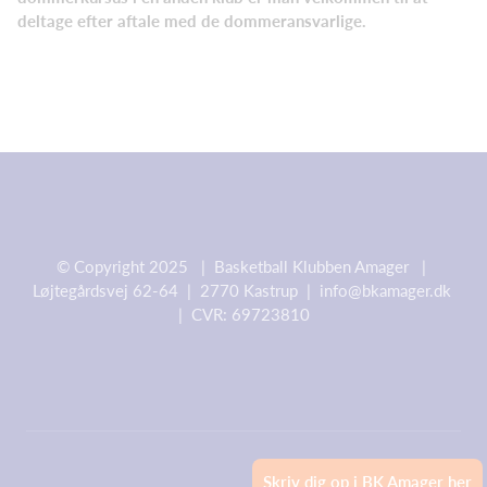
deltage efter aftale med de dommeransvarlige.
© Copyright 2025 | Basketball Klubben Amager |
Løjtegårdsvej 62-64 | 2770 Kastrup |
info@bkamager.dk
| CVR: 69723810
Powered by Holdsport
Skriv dig op i BK Amager her