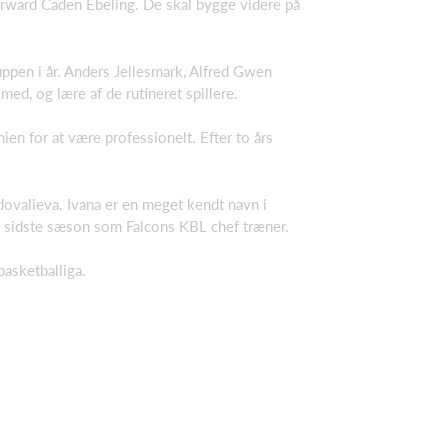
forward Caden Ebeling. De skal bygge videre på
uppen i år. Anders Jellesmark, Alfred Gwen
med, og lære af de rutineret spillere.
ien for at være professionelt. Efter to års
dovalieva. Ivana er en meget kendt navn i
M sidste sæson som Falcons KBL chef træner.
asketballiga.