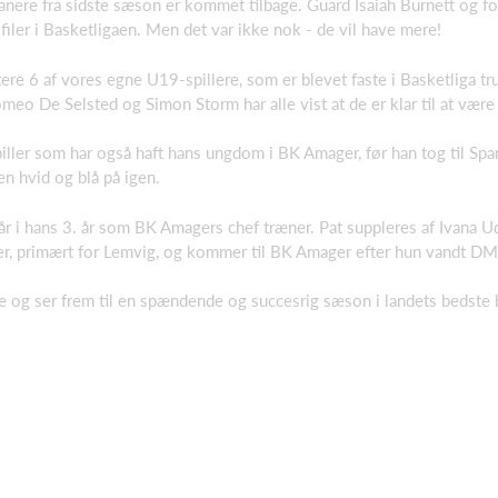
rikanere fra sidste sæson er kommet tilbage. Guard Isaiah Burnett og 
iler i Basketligaen. Men det var ikke nok - de vil have mere!
ere 6 af vores egne U19-spillere, som er blevet faste i Basketliga tr
meo De Selsted og Simon Storm har alle vist at de er klar til at være 
iller som har også haft hans ungdom i BK Amager, før han tog til Span
den hvid og blå på igen.
r i hans 3. år som BK Amagers chef træner. Pat suppleres af Ivana U
ner, primært for Lemvig, og kommer til BK Amager efter hun vandt D
 og ser frem til en spændende og succesrig sæson i landets bedste b