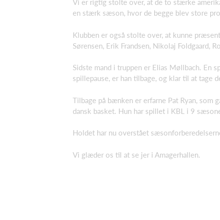
Vi er rigtig stolte over, at de to stærke ame
en stærk sæson, hvor de begge blev store prof
Klubben er også stolte over, at kunne præsent
Sørensen, Erik Frandsen, Nikolaj Foldgaard, Ro
Sidste mand i truppen er Elias Møllbach. En sp
spillepause, er han tilbage, og klar til at tage 
Tilbage på bænken er erfarne Pat Ryan, som gå
dansk basket. Hun har spillet i KBL i 9 sæso
Holdet har nu overstået sæsonforberedelserne
Vi glæder os til at se jer i Amagerhallen.