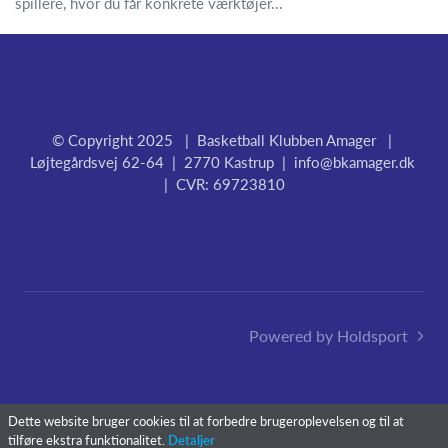
spillere, hvor du får konkrete værktøjer...
© Copyright 2025 | Basketball Klubben Amager |
Løjtegårdsvej 62-64 | 2770 Kastrup |
info@bkamager.dk
| CVR: 69723810
Powered by Holdsport
Dette website bruger cookies til at forbedre brugeroplevelsen og til at
tilføre ekstra funktionalitet.
Detaljer
Skriv dig op i BK Amager her